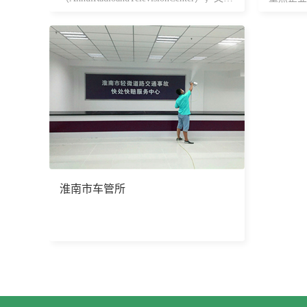
安徽广电新中心、安徽广播大楼；位于安
和6个大
徽省合肥市蜀山区龙图路666号；2013年6
经济试点
月10日，安徽广播电视中心全部完工。
业、国家
产量规模
淮南市车管所