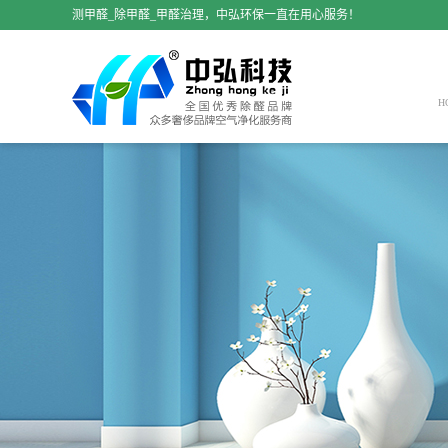
测甲醛_除甲醛_甲醛治理，中弘环保一直在用心服务！
H